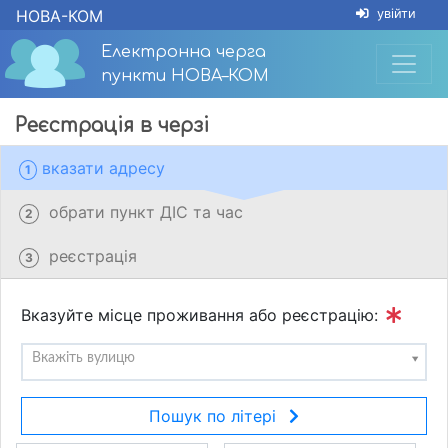
НОВА-КОМ
увійти
Електронна черга
пункти НОВА–КОМ
Реєстрація в черзі
вказати адресу
1
обрати пункт ДІС та час
2
реєстрація
3
Вказуйте місце проживання або реєстрацію:
Вкажіть вулицю
Пошук по літері